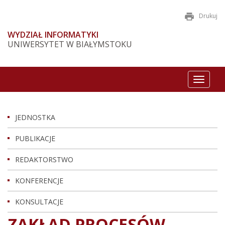
Drukuj
WYDZIAŁ INFORMATYKI
UNIWERSYTET W BIAŁYMSTOKU
Toggle
navigat
JEDNOSTKA
PUBLIKACJE
REDAKTORSTWO
KONFERENCJE
KONSULTACJE
ZAKŁAD PROCESÓW