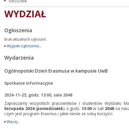
SIEDZIBA
WYDZIAŁ
Ogłoszenia
Brak aktualnych ogłoszeń.
Wygasłe ogłoszenia...
Wydarzenia
Ogólnopolski Dzień Erasmusa w kampusie UwB
Spotkanie informacyjne
2024-11-25, godz. 13:00, sala 2048
Zapraszamy wszystkich pracowników i studentów Wydziału M
listopada 2024
(
poniedziałek
) o godz.
13:00
w sali
2048
na nasz
czym jest program Erasmus i jakie niesie ze sobą korzyści.
Więcej...