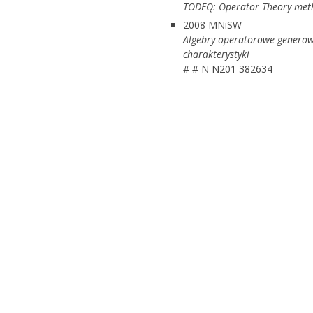
TODEQ: Operator Theory metho
2008 MNiSW
Algebry operatorowe generowa
charakterystyki
# # N N201 382634