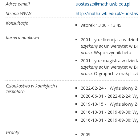
Adres e-mail
uostasze@math.uwb.edu.pl
Strona WWW
http://math.uwb.edu.pl/~uosta
Konsultacje
wtorek 13:00 - 13:45
Kariera naukowa
2001: tytuł licencjata w dzi
uzyskany w
: Uniwersytet w B
praca
: Współczynnik beta
2001: tytuł magistra w dzie
uzyskany w
: Uniwersytet w B
praca
: O grupach z małą lic
Członkostwo w komisjach i
2022-02-24 - : Wydziałowy Z
zespołach
2020-06-01 - 2022-02-24: Wy
2019-10-15 - : Wydziałowy Ze
2016-10-01 - 2019-09-30: W
2016-10-01 - 2019-09-30: Wy
Granty
2009