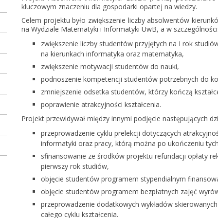
kluczowym znaczeniu dla gospodarki opartej na wiedzy.
Celem projektu było zwiększenie liczby absolwentów kierunk
na Wydziale Matematyki i Informatyki UwB, a w szczególności
zwiększenie liczby studentów przyjętych na I rok studi
na kierunkach informatyka oraz matematyka,
zwiększenie motywacji studentów do nauki,
podnoszenie kompetencji studentów potrzebnych do kon
zmniejszenie odsetka studentów, którzy kończą kształce
poprawienie atrakcyjności kształcenia.
Projekt przewidywał między innymi podjęcie następujących dzi
przeprowadzenie cyklu prelekcji dotyczących atrakcyjno
informatyki oraz pracy, którą można po ukończeniu tyc
sfinansowanie ze środków projektu refundacji opłaty r
pierwszy rok studiów,
objęcie studentów programem stypendialnym finansowa
objęcie studentów programem bezpłatnych zajęć wyrów
przeprowadzenie dodatkowych wykładów skierowanych d
całego cyklu kształcenia.