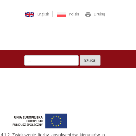
English
Polski
Drukuj
Szukaj
 4.1.2 Zwiększenie liczby absolwentów kierunków o