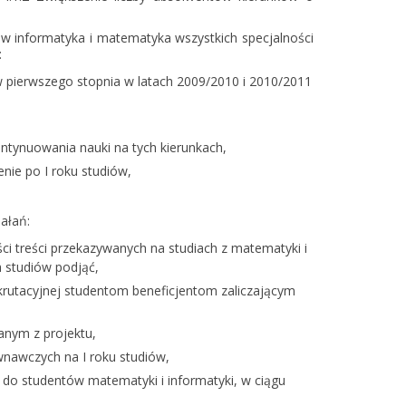
ów informatyka i matematyka wszystkich specjalności
:
ów pierwszego stopnia w latach 2009/2010 i 2010/2011
tynuowania nauki na tych kierunkach,
nie po I roku studiów,
ałań:
ści treści przekazywanych na studiach z matematyki i
h studiów podjąć,
ekrutacyjnej studentom beneficjentom zaliczającym
nym z projektu,
nawczych na I roku studiów,
o studentów matematyki i informatyki, w ciągu