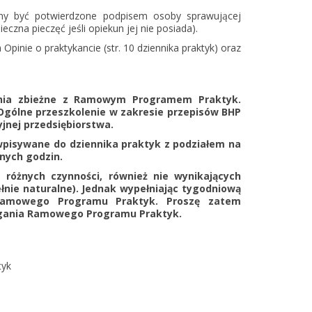
ny być potwierdzone podpisem osoby sprawującej
eczna pieczęć jeśli opiekun jej nie posiada).
Opinie o praktykancie (str. 10 dziennika praktyk) oraz
ania zbieżne z Ramowym Programem Praktyk.
Ogólne przeszkolenie w zakresie przepisów BHP
yjnej przedsiębiorstwa.
wpisywane do dziennika praktyk z podziałem na
anych godzin.
óżnych czynności, również nie wynikających
nie naturalne). Jednak wypełniając tygodniową
 Ramowego Programu Praktyk. Proszę zatem
agania Ramowego Programu Praktyk.
tyk