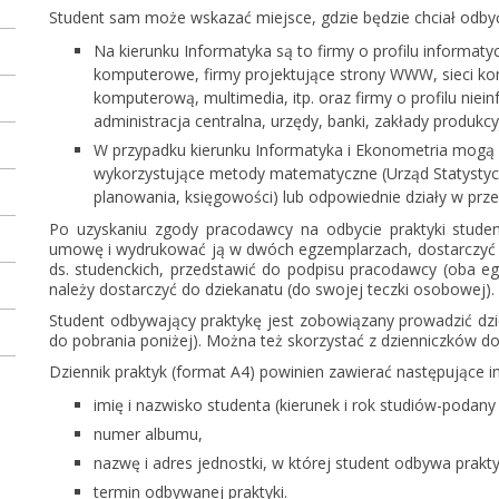
Student sam może wskazać miejsce, gdzie będzie chciał odbyć
Na kierunku Informatyka są to firmy o profilu informaty
komputerowe, firmy projektujące strony WWW, sieci ko
komputerową, multimedia, itp. oraz firmy o profilu niei
administracja centralna, urzędy, banki, zakłady produkcy
W przypadku kierunku Informatyka i Ekonometria mogą b
wykorzystujące metody matematyczne (Urząd Statystyczn
planowania, księgowości) lub odpowiednie działy w przed
Po uzyskaniu zgody pracodawcy na odbycie praktyki studen
umowę i wydrukować ją w dwóch egzemplarzach, dostarczyć 
ds. studenckich, przedstawić do podpisu pracodawcy (oba e
należy dostarczyć do dziekanatu (do swojej teczki osobowej).
Student odbywający praktykę jest zobowiązany prowadzić dz
do pobrania poniżej). Można też skorzystać z dzienniczków d
Dziennik praktyk (format A4) powinien zawierać następujące i
imię i nazwisko studenta (kierunek i rok studiów-podany
numer albumu,
nazwę i adres jednostki, w której student odbywa prakt
termin odbywanej praktyki.