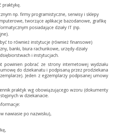
 praktykę.
cznym np. firmy programistyczne, serwisy i sklepy
mputerowe, tworzące aplikacje bazodanowe, grafikę
nformatycznym posiadające działy IT (np.
jne).
yć to również instytucje (również finansowe)
y, banki, biura rachunkowe, urzędy-działy
siębiorstwach i instytucjach.
t powinien pobrać ze strony internetowej wydziału
umowę do dziekanatu i podpisaną przez prodziekana
gzemplarze). Jeden z egzemplarzy podpisanej umowy
iennik praktyk wg obowiązującego wzoru (dokumenty
ostępnych w dziekanacie.
nformacje:
 w nawiasie po nazwisku),
ykę,