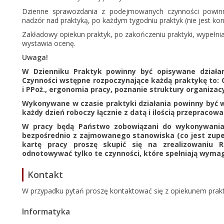
Dzienne sprawozdania z podejmowanych czynności powin
nadzór nad praktyką, po każdym tygodniu praktyk (nie jest koni
Zakładowy opiekun praktyk, po zakończeniu praktyki, wypełnia 
wystawia ocenę.
Uwaga!
W Dzienniku Praktyk powinny być opisywane dział
Czynności wstępne rozpoczynające każdą praktykę to: 
i PPoż., ergonomia pracy, poznanie struktury organizac
Wykonywane w czasie praktyki działania powinny być 
każdy dzień roboczy łącznie z datą i ilością przepracow
W pracy będą Państwo zobowiązani do wykonywania r
bezpośrednio z zajmowanego stanowiska (co jest zupeł
kartę pracy proszę skupić się na zrealizowaniu
odnotowywać tylko te czynności, które spełniają wym
Kontakt
W przypadku pytań proszę kontaktować się z opiekunem prak
Informatyka